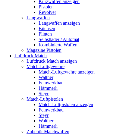
Kurzwaffen anzeigen
Pistolen
Revolver
Langwaffen
Langwaffen anzeigen
Büchsen
Flinten
Selbstlader / Automat
Kombinierte Waffen
Magazine Pistolen
Luftdruck Match
Luftdruck Match anzeigen
Match-Luftgewehre
Match-Luftgewehre anzeigen
Walther
Feinwerkbau
Hämmerli
Steyr
Match-Luftpistolen
Match-Luftpistolen anzeigen
Feinwerkbau
Steyr
Walther
Hämmerli
Zubehör Matchwaffen