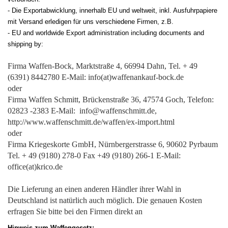
- Die Exportabwicklung, innerhalb EU und weltweit, inkl. Ausfuhrpapiere
mit Versand erledigen für uns verschiedene Firmen, z.B.
-
EU and worldwide Export administration including documents and
shipping by:
Firma Waffen-Bock, Marktstraße 4, 66994 Dahn, Tel. + 49
(6391) 8442780 E-Mail: info(at)waffenankauf-bock.de
oder
Firma Waffen Schmitt, Brückenstraße 36, 47574 Goch, Telefon:
02823 -2383 E-Mail: info@waffenschmitt.de,
http://www.waffenschmitt.de/waffen/ex-import.html
oder
Firma Kriegeskorte GmbH, Nürnbergerstrasse 6, 90602 Pyrbaum
Tel. + 49 (9180) 278-0 Fax +49 (9180) 266-1 E-Mail:
office(at)krico.de
Die Lieferung an einen anderen Händler ihrer Wahl in
Deutschland ist natürlich auch möglich. Die genauen Kosten
erfragen Sie bitte bei den Firmen direkt an
Hinweis zum Waffengesetz: