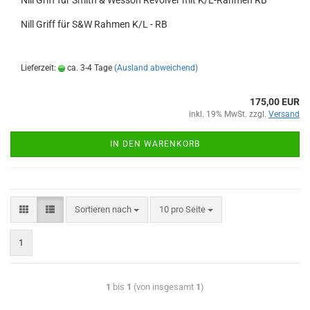
Nill Griff für Smith & Wesson Revolver mit K/L-Rahmen RB
Nill Griff für S&W Rahmen K/L - RB
Lieferzeit:
ca. 3-4 Tage
(Ausland abweichend)
175,00 EUR
inkl. 19% MwSt. zzgl.
Versand
IN DEN WARENKORB
Sortieren nach
10 pro Seite
1
1
bis
1
(von insgesamt
1
)