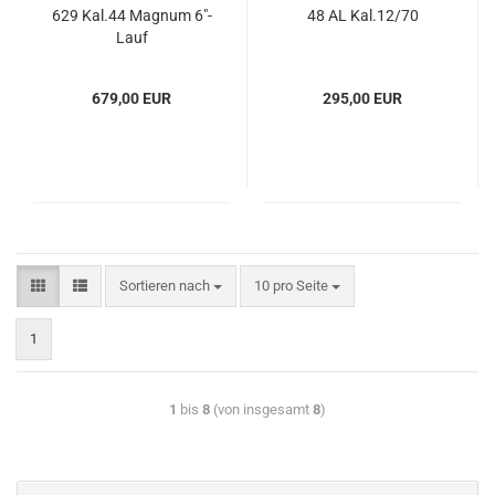
629 Kal.44 Magnum 6"-
48 AL Kal.12/70
Lauf
679,00 EUR
295,00 EUR
Sortieren nach
10 pro Seite
1
1
bis
8
(von insgesamt
8
)