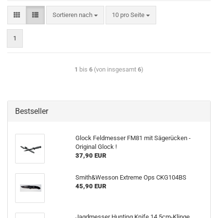
Sortieren nach
10 pro Seite
1
1
bis
6
(von insgesamt
6
)
Bestseller
Glock Feldmesser FM81 mit Sägerücken -
Original Glock !
37,90 EUR
Smith&Wesson Extreme Ops CKG104BS
45,90 EUR
Jagdmesser Hunting Knife 14,5cm-Klinge