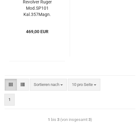
Revolver Ruger
Mod.SP101
Kal.357Magn.
469,00 EUR
Sortieren nach
10 pro Seite
1
1
bis
3
(von insgesamt
3
)