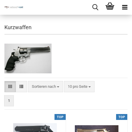
Kurzwaffen
Sortieren nach
10 pro Seite
1
TOP
TOP